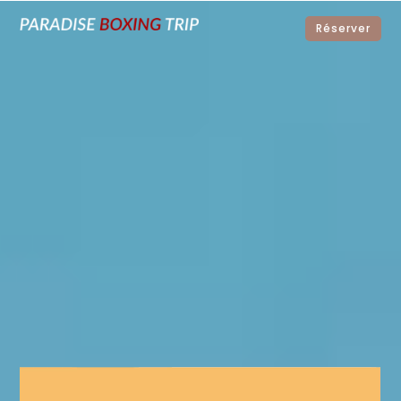
Réserver
Dakhla
Du 12 au 19 avril 2026
PARADISE BOXING TRIP
« LE PARADIS N’EST PAS UN
LIEU, C’EST UN ETAT D’AME »